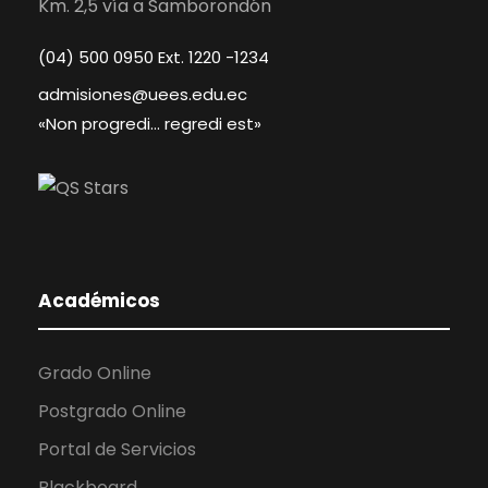
Km. 2,5 vía a Samborondón
(04) 500 0950 Ext. 1220 -1234
admisiones@uees.edu.ec
«Non progredi… regredi est»
Académicos
Grado Online
Postgrado Online
Portal de Servicios
Blackboard