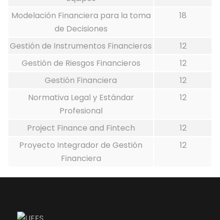
Modelación Financiera para la toma
18
de Decisiones
Gestión de Instrumentos Financieros
12
Gestión de Riesgos Financieros
12
Gestión Financiera
12
Normativa Legal y Estándar
12
Profesional
Project Finance and Fintech
12
Proyecto Integrador de Gestión
12
Financiera