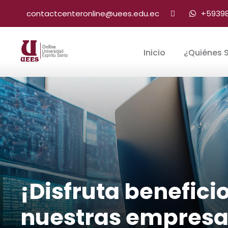
contactcenteronline@uees.edu.ec
+59398
Inicio
¿Quiénes 
¡Disfruta benefic
nuestras empresa