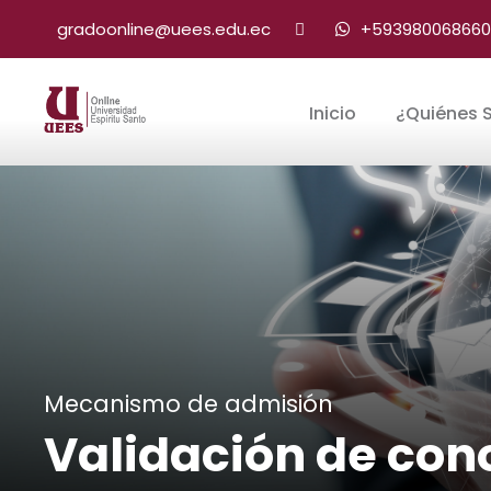
gradoonline@uees.edu.ec
+593980068660
Inicio
¿Quiénes 
Mecanismo de admisión
Validación de con