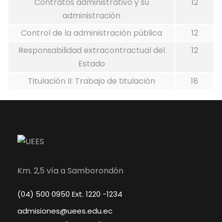
Contratos administrativo y su
12
administración
Control de la administración pública
12
Responsabilidad extracontractual del
12
Estado
Titulación II: Trabajo de titulación
18
Km. 2,5 vía a Samborondón
(04) 500 0950 Ext. 1220 -1234
admisiones@uees.edu.ec